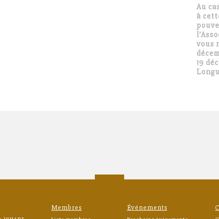
Au ca
à cet
pouve
l’Asso
vous r
décem
19 déc
Longu
Membres
Événements
C