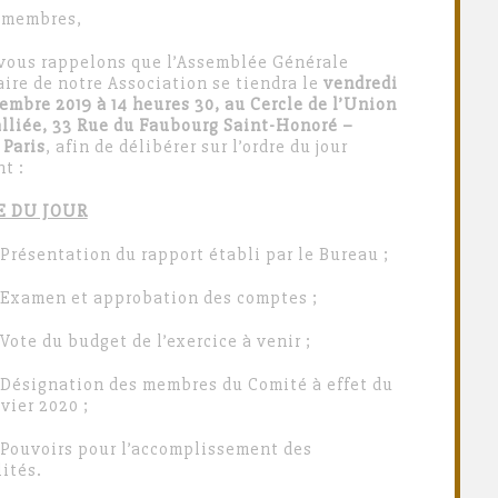
 membres,
vous rappelons que l’Assemblée Générale
ire de notre Association se tiendra le
vendredi
embre 2019 à 14 heures 30, au Cercle de l’Union
alliée, 33 Rue du Faubourg Saint-Honoré –
 Paris
, afin de délibérer sur l’ordre du jour
t :
E DU JOUR
sentation du rapport établi par le Bureau ;
men et approbation des comptes ;
e du budget de l’exercice à venir ;
ignation des membres du Comité à effet du
vier 2020 ;
voirs pour l’accomplissement des
ités.