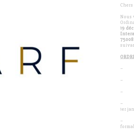
Chers
Nous 
Ordina
19 déc
Inter
75008
suivan
ORDR
– Pré
– Exa
– Vot
– Dés
1
er
jan
– Pou
formal