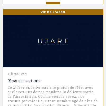
VIE DE L'ASSO
21 février 2019
Dîner des sortants
Ce 21 février, le bureau a le plaisir de fêter avec
quelques-uns de nos membres la délicate sortie
de l’association. Comme vous le savez, nos
statuts prévoient que tout membre âgé de plus de
45 ans quitte l’association de jure….
View Article