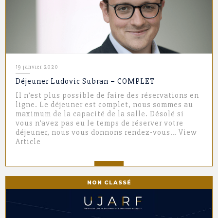
19 janvier 2020
Déjeuner Ludovic Subran – COMPLET
Il n’est plus possible de faire des réservations en
ligne. Le déjeuner est complet, nous sommes au
maximum de la capacité de la salle. Désolé si
vous n’avez pas eu le temps de réserver votre
déjeuner, nous vous donnons rendez-vous…
View
Article
NON CLASSÉ