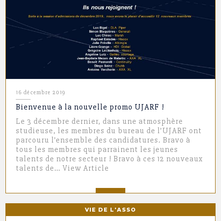
16 décembre 2019
Bienvenue à la nouvelle promo UJARF !
Le 3 décembre dernier, dans une atmosphère
studieuse, les membres du bureau de l’UJARF ont
parcouru l’ensemble des candidatures. Bravo à
tous les membres qui parrainent les jeunes
talents de notre secteur ! Bravo à ces 12 nouveaux
talents de…
View Article
VIE DE L'ASSO