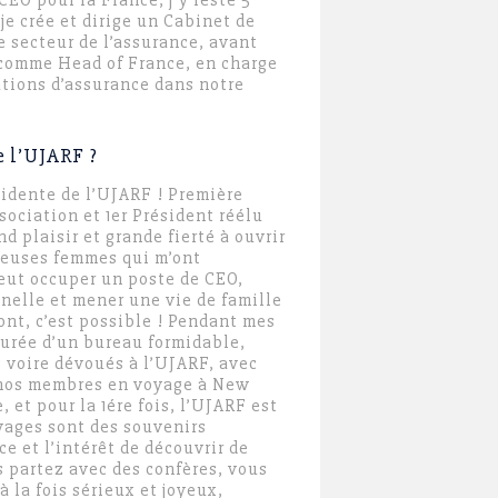
CEO pour la France, j’y reste 5
 je crée et dirige un Cabinet de
e secteur de l’assurance, avant
2 comme Head of France, en charge
ations d’assurance dans notre
e l’UJARF ?
sidente de l’UJARF ! Première
ociation et 1
er
Président réélu
d plaisir et grande fierté à ouvrir
tueuses femmes qui m’ont
eut occuper un poste de CEO,
nelle et mener une vie de famille
ront, c’est possible ! Pendant mes
ourée d’un bureau formidable,
voire dévoués à l’UJARF, avec
 nos membres en voyage à New
 et pour la 1ére fois, l’UJARF est
oyages sont des souvenirs
e et l’intérêt de découvrir de
 partez avec des confères, vous
à la fois sérieux et joyeux,