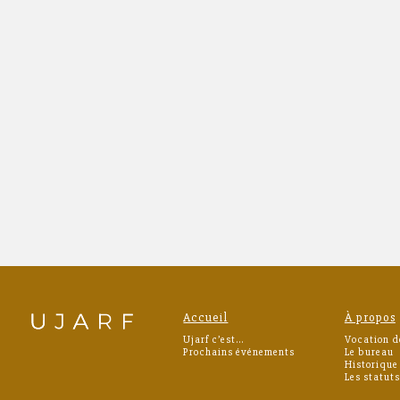
Accueil
À propos
Ujarf c’est…
Vocation d
Prochains événements
Le bureau
Historique
Les statuts