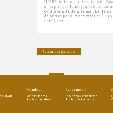
UJARF, unique sur le marché de l’ass
à l’esprit des fondateurs, et modern
confraternité dans le marché. Je n
de participer aux activités de l’UJAR
bénéfices.
Retour aux portraits
Membres
Événements
C
e l’UJARF
Liste membres
Prochains événements
C
Anciens membres
Anciens événements
C