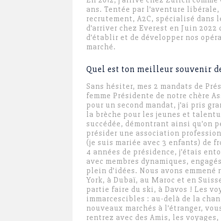
En 2012, j’arrive chez Zurich comme 
ans. Tentée par l’aventure libérale,
recrutement, A2C, spécialisé dans l
d’arriver chez Everest en Juin 202
d’établir et de développer nos opér
marché.
Quel est ton meilleur souvenir d
Sans hésiter, mes 2 mandats de Pré
femme Présidente de notre chère Ass
pour un second mandat, j’ai pris gran
la brèche pour les jeunes et talen
succédée, démontrant ainsi qu’on p
présider une association profession
(je suis mariée avec 3 enfants) de f
4 années de présidence, j’étais ent
avec membres dynamiques, engagés 
plein d’idées. Nous avons emmené
York, à Dubaï, au Maroc et en Suisse,
partie faire du ski, à Davos ! Les v
immarcescibles : au-delà de la chanc
nouveaux marchés à l’étranger, vous
rentrez avec des Amis, les voyages, 