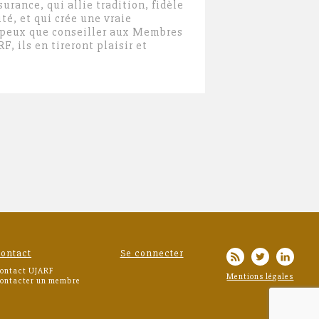
urance, qui allie tradition, fidèle
ité, et qui crée une vraie
e peux que conseiller aux Membres
F, ils en tireront plaisir et
ontact
Se connecter
ontact UJARF
Mentions légales
ontacter un membre