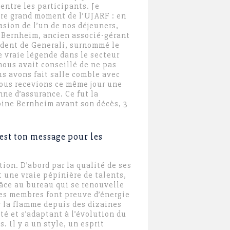
 entre les participants. Je
re grand moment de l’UJARF : en
casion de l’un de nos déjeuners,
 Bernheim, ancien associé-gérant
ident de Generali, surnommé le
e vraie légende dans le secteur
 nous avait conseillé de ne pas
us avons fait salle comble avec
nous recevions ce même jour une
nne d’assurance. Ce fut la
oine Bernheim avant son décès, 3
 est ton message pour les
ion. D’abord par la qualité de ses
 une vraie pépinière de talents,
râce au bureau qui se renouvelle
 les membres font preuve d’énergie
r la flamme depuis des dizaines
té et s’adaptant à l’évolution du
 Il y a un style, un esprit