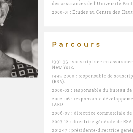
des assurances de l’Université Pan
2000-01 : Études au Centre des Hau
Parcours
1991-95 : souscriptrice en assuranc
New York.
1995-2000 : responsable de souscri
(RSA).
2000-02 : responsable du bureau de 
2002-06 : responsable développeme
IARD
2006-07 : directrice commerciale de
2007-12 : directrice générale de RSA
2012-17 : présidente-directrice gén