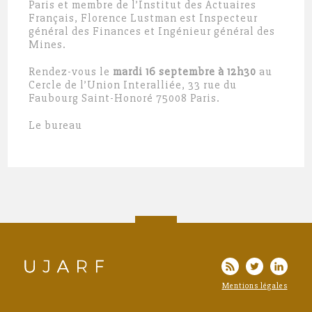
Paris et membre de l’Institut des Actuaires
Français, Florence Lustman est Inspecteur
général des Finances et Ingénieur général des
Mines.
Rendez-vous le
mardi 16 septembre à 12h30
au
Cercle de l’Union Interalliée, 33 rue du
Faubourg Saint-Honoré 75008 Paris.
Le bureau
Mentions légales