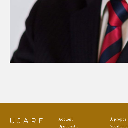
Accueil
À propos
Ujarf c’est…
Vocation d