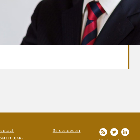
ontact
Se connecter
ontact UJARF