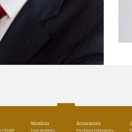
Membres
Événements
C
e l’UJARF
Liste membres
Prochains événements
C