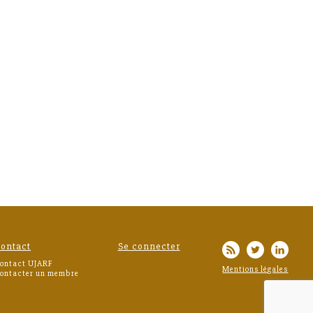
ontact
Se connecter
ontact UJARF
Mentions légales
ontacter un membre