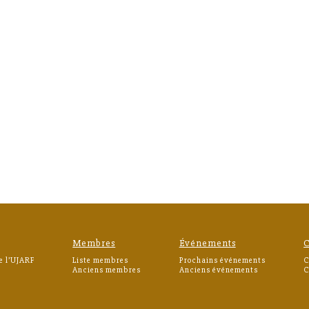
Membres
Événements
C
e l’UJARF
Liste membres
Prochains événements
C
Anciens membres
Anciens événements
C