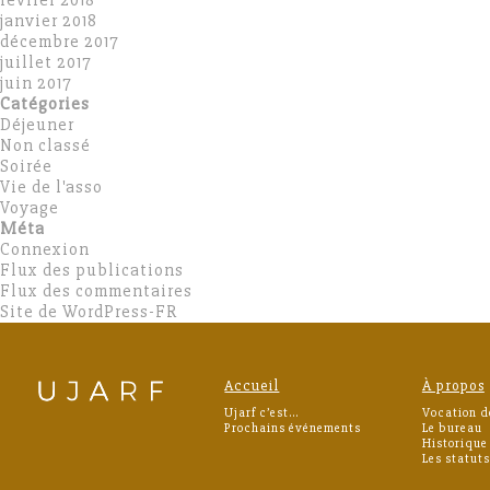
février 2018
janvier 2018
décembre 2017
juillet 2017
juin 2017
Catégories
Déjeuner
Non classé
Soirée
Vie de l'asso
Voyage
Méta
Connexion
Flux des publications
Flux des commentaires
Site de WordPress-FR
Accueil
À propos
Ujarf c’est…
Vocation d
Prochains événements
Le bureau
Historique
Les statuts